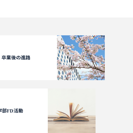
卒業後の進路
学部FD活動