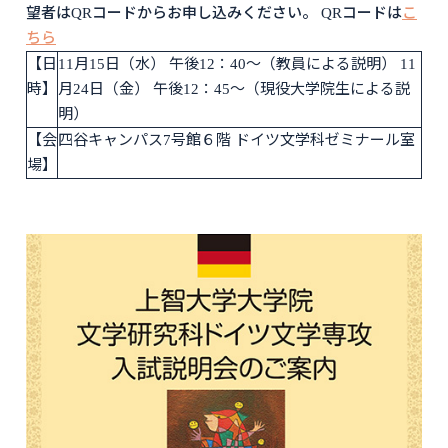
望者はQRコードからお申し込みください。 QRコードは
こ
ちら
【日
11月15日（水） 午後12：40～（教員による説明） 11
時】
月24日（金） 午後12：45～（現役大学院生による説
明）
【会
四谷キャンパス7号館６階 ドイツ文学科ゼミナール室
場】