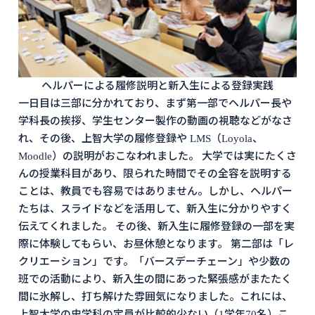
ヘルパーによる履修説明と新入生による登録実践
一日目は三部に分かれており、まず第一部でヘルパー長や
学科長の挨拶、学生センター製作の動画の視聴などがなさ
れ、その後、上智大学の履修登録や LMS（Loyola、
Moodle）の説明がおこなわれました。 大学では実にたくさ
んの授業科目があり、限られた時間でその全容を説明する
ことは、教員でも容易ではありません。しかし、ヘルパー
たちは、スライドなどを活用して、新入生に分かりやすく
伝えてくれました。 その後、新入生に履修登録の一部を実
際に体験してもらい、お昼休憩となります。 第二部は「レ
クリエーション」です。「バースデーチェーン」や少数の
班での活動により、新入生の間にあった緊張感がまたたく
間に氷解し、打ち解けた雰囲気になりました。これには、
上智大学の史学科の定員が比較的少ない（1学年70名）こ