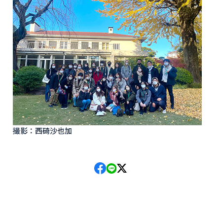
撮影：西碕沙也加