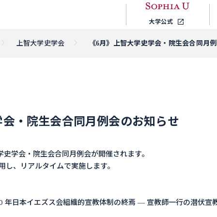
大学公式
上智大学史学会
《6月》上智大学史学会・院生会合同月
学会・院生会合同月例会のお知らせ
、上智大学史学会・院生会合同月例会が開催されます。
使用し、リアルタイムで実施します。
 10 年日本イエズス会組織的宣教体制の終焉 ― 宣教師一行の潜伏