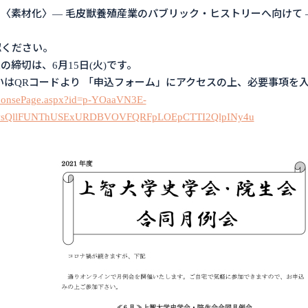
た〈素材化〉― 毛皮獣養殖産業のパブリック・ヒストリーへ向けて 
認ください。
締切は、6月15日(火)です。
或いはQRコードより 「申込フォーム」にアクセスの上、必要事項を
esponsePage.aspx?id=p-YOaaVN3E-
wsQllFUNThUSExURDBVOVFQRFpLOEpCTTI2QlpINy4u