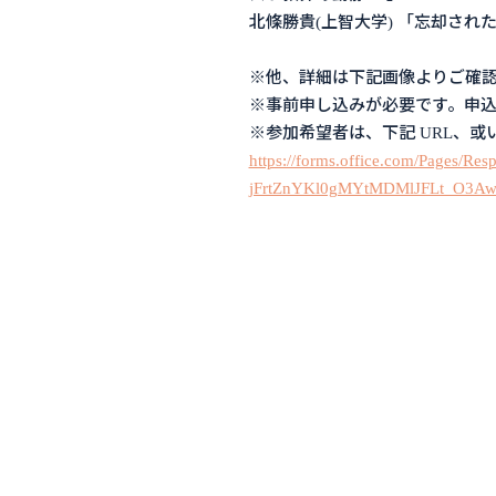
北條勝貴(上智大学) 「忘却され
※他、詳細は下記画像よりご確
※事前申し込みが必要です。申込の
※参加希望者は、下記 URL、
https://forms.office.com/Pages/R
jFrtZnYKl0gMYtMDMlJFLt_O3A