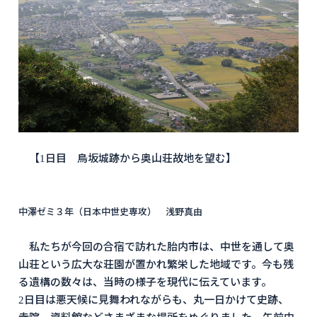
【1日目 鳥坂城跡から奥山荘故地を望む】
中澤ゼミ３年（日本中世史専攻） 浅野真由
私たちが今回の合宿で訪れた胎内市は、中世を通して奥
山荘という広大な荘園が置かれ繁栄した地域です。今も残
る遺構の数々は、当時の様子を現代に伝えています。
2日目は悪天候に見舞われながらも、丸一日かけて史跡、