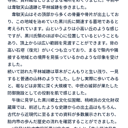
寺院、資料館などさまざまな場所をめぐりました。午前中
は韋駄天山遺跡と平林城跡を歩きました。
韋駄天山はその頂部から多くの骨壷や骨片が出土してお
り、この地域を治めていた黒川氏に関連する墓地であると
考えられています。山というよりは小高い丘のような感じ
ですが、黒川氏領のほぼ中心に位置しているということも
あり、頂上からは広い範囲を見渡すことができます。背の
高い石塔（復元）がいくつも立っており、まるで領内や隣
接する地域との境界を見張っているかのような印象を受け
ました。
続いて訪れた平林城跡は草木がこんもりと生い茂り、一見
すると普通の山林のようでした。しかし実際に歩いてみる
と、堀などは非常に深く大規模で、中世の城郭が果たした
防御施設としての役割を肌で感じました。
午後に見学した黒川郷土文化伝習館、桃崎浜の文化財収
蔵庫では、前述したような史跡からの出土品はもちろん、
古代から近現代に至るまでの資料が多数展示されており、
胎内市の歩んだ歴史の流れを確認することができました。