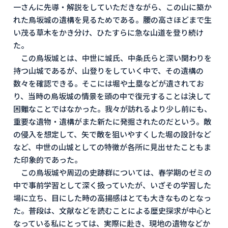
一さんに先導・解説をしていただきながら、この山に築か
れた鳥坂城の遺構を見るためである。腰の高さほどまで生
い茂る草木をかき分け、ひたすらに急な山道を登り続け
た。
この鳥坂城とは、中世に城氏、中条氏らと深い関わりを
持つ山城であるが、山登りをしていく中で、その遺構の
数々を確認できる。そこには堀や土塁などが遺されてお
り、当時の鳥坂城の情景を頭の中で復元することは決して
困難なことではなかった。我々が訪れるより少し前にも、
重要な遺物・遺構がまた新たに発掘されたのだという。敵
の侵入を想定して、矢で敵を狙いやすくした堀の設計など
など、中世の山城としての特徴が各所に見出せたこともま
た印象的であった。
この鳥坂城や周辺の史跡群については、春学期のゼミの
中で事前学習として深く扱っていたが、いざその学習した
場に立ち、目にした時の高揚感はとても大きなものとなっ
た。普段は、文献などを読むことによる歴史探求が中心と
なっている私にとっては、実際に赴き、現地の遺物などか