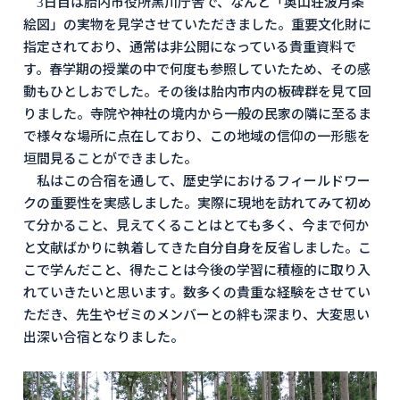
3日目は胎内市役所黒川庁舎で、なんと「奥山荘波月条
絵図」の実物を見学させていただきました。重要文化財に
指定されており、通常は非公開になっている貴重資料で
す。春学期の授業の中で何度も参照していたため、その感
動もひとしおでした。その後は胎内市内の板碑群を見て回
りました。寺院や神社の境内から一般の民家の隣に至るま
で様々な場所に点在しており、この地域の信仰の一形態を
垣間見ることができました。
私はこの合宿を通して、歴史学におけるフィールドワー
クの重要性を実感しました。実際に現地を訪れてみて初め
て分かること、見えてくることはとても多く、今まで何か
と文献ばかりに執着してきた自分自身を反省しました。こ
こで学んだこと、得たことは今後の学習に積極的に取り入
れていきたいと思います。数多くの貴重な経験をさせてい
ただき、先生やゼミのメンバーとの絆も深まり、大変思い
出深い合宿となりました。