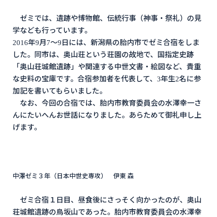
ゼミでは、遺跡や博物館、伝統行事（神事・祭礼）の見
学なども行っています。
2016年9月7～9日には、新潟県の胎内市でゼミ合宿をしま
した。同市は、奥山荘という荘園の故地で、国指定史跡
「奥山荘城館遺跡」や関連する中世文書・絵図など、貴重
な史料の宝庫です。合宿参加者を代表して、3年生2名に参
加記を書いてもらいました。
なお、今回の合宿では、胎内市教育委員会の水澤幸一さ
んにたいへんお世話になりました。あらためて御礼申し上
げます。
中澤ゼミ３年（日本中世史専攻） 伊東 森
ゼミ合宿１日目、昼食後にさっそく向かったのが、奥山
荘城館遺跡の鳥坂山であった。胎内市教育委員会の水澤幸