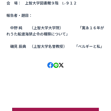
会 場： 上智大学図書館９階 L-９１２
報告者・題目：
中野 純 （上智大学大学院） 「寛永１６年が
れうた船渡海禁止令の種類について」
磯見 辰典 （上智大学名誉教授） 「ベルギーと私」