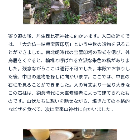
寄り道の後、丹生都比売神社に向かいます。入口の近くで
は、「大念仏一結衆宝篋印塔」という中世の遺物を見るこ
とができました。南北朝時代の宝篋印塔の形式を偲び、外
鳥居をくぐると、輪橋と呼ばれる立派な朱色の橋がありま
した。残念ながらここは通行不可でした。本殿でお参りし
た後、中世の遺物を探しに向かいます。ここでは、中世の
石柱を見ることができました。人の背丈より一回り大きな
この石柱は、鎌倉時代に大峯修験者によって建てられたも
のです。山伏たちに想いを馳せながら、焼きたての本格的
なピザを食べて、次は宝来山神社に向かいました。