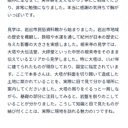
組みに至るまで、実体験を交えながら丁寧にご教授くださ
り、非常に勉強になりました。本当に感謝の気持ちで胸が
いっぱいです。
見学は、岩出市民俗資料館から始まりました。岩出市地域
の歴史を概観し、鉄砲や水運を通して紀州が日本の歴史に
与えた影響の大きさを実感しました。根来寺の見学では、
大塔や大伝法堂、大師堂といった中世の根来寺をそのまま
伝えているエリアから見学しました。特に大塔は、1547年
に建てられたものが現存しており、国宝に指定されていま
す。ここで本多さんは、大塔が斜面を切り開いて造成した
土地に築かれていることを、実際に目で見て分かる場所に
案内してくださいました。大塔の周りをぐるっと一周しな
がら、基礎の部分に注目してみると、岩盤を削りのこして
いることが分かりました。こうして知識と目で見たものが
結び付くことは、実際に現地を訪れる魅力の1つですね。