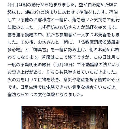
2日目は朝の勤行から始まりました。空が白み始めた頃に
起床し、6時30分の始まりにあわせて準備をします。宿泊
している他のお客様方と一緒に、落ち着いた気持ちで勤行
に臨みました。まず宿坊のお坊さん方が読経を始めます。
響き渡る読経の中、私たち参加者が一人ずつお焼香をしま
した。その後、お坊さんと一緒に、「仏教摩訶般若波羅密
多心経」と「御真言」を一緒に詠み上げ、朝のお勤めは終
わりになります。普段はここで終了ですが、この日は月に
一度の不動明王の縁日（毎月28日）で不動護摩の法という
お焚き上げがあり、そちらも見学させていただきました。
火の力を用いて供物を焼き、息災や増益を祈る儀式だそう
です。日常生活では体験できない貴重な機会をいただき、
宿坊ならではの文化体験となりました。