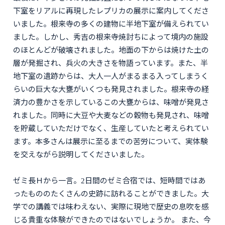
下室をリアルに再現したレプリカの展示に案内してくださ
いました。根来寺の多くの建物に半地下室が備えられてい
ました。しかし、秀吉の根来寺焼討ちによって境内の施設
のほとんどが破壊されました。地面の下からは焼けた土の
層が発掘され、兵火の大きさを物語っています。また、半
地下室の遺跡からは、大人一人がまるまる入ってしまうく
らいの巨大な大甕がいくつも発見されました。根来寺の経
済力の豊かさを示しているこの大甕からは、味噌が発見さ
れました。同時に大豆や大麦などの穀物も発見され、味噌
を貯蔵していただけでなく、生産していたと考えられてい
ます。本多さんは展示に至るまでの苦労について、実体験
を交えながら説明してくださいました。
ゼミ長Ｈから一言。2日間のゼミ合宿では、短時間ではあ
ったもののたくさんの史跡に訪れることができました。大
学での講義では味わえない、実際に現地で歴史の息吹を感
じる貴重な体験ができたのではないでしょうか。 また、今